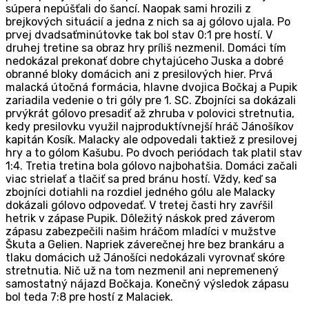
súpera nepúšťali do šancí. Naopak sami hrozili z
brejkových situácií a jedna z nich sa aj gólovo ujala. Po
prvej dvadsaťminútovke tak bol stav 0:1 pre hostí. V
druhej tretine sa obraz hry príliš nezmenil. Domáci tím
nedokázal prekonať dobre chytajúceho Juska a dobré
obranné bloky domácich ani z presilových hier. Prvá
malacká útočná formácia, hlavne dvojica Bočkaj a Pupik
zariadila vedenie o tri góly pre 1. SC. Zbojníci sa dokázali
prvýkrát gólovo presadiť až zhruba v polovici stretnutia,
kedy presilovku využil najproduktívnejší hráč Jánošíkov
kapitán Kosík. Malacky ale odpovedali taktiež z presilovej
hry a to gólom Kašubu. Po dvoch periódach tak platil stav
1:4. Tretia tretina bola gólovo najbohatšia. Domáci začali
viac strielať a tlačiť sa pred bránu hostí. Vždy, keď sa
zbojníci dotiahli na rozdiel jedného gólu ale Malacky
dokázali gólovo odpovedať. V tretej časti hry zavŕšil
hetrik v zápase Pupik. D
ô
ležitý náskok pred záverom
zápasu zabezpečili našim hráčom mladíci v mužstve
Škuta a Gelien. Napriek záverečnej hre bez brankáru a
tlaku domácich už Jánošíci nedokázali vyrovnať skóre
stretnutia. Nič už na tom nezmenil ani nepremenený
samostatný nájazd Bočkaja. Konečný výsledok zápasu
bol teda 7:8 pre hostí z Malaciek.