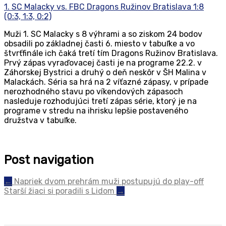
1. SC Malacky vs. FBC Dragons Ružinov Bratislava 1:8
(0:3, 1:3, 0:2)
Muži 1. SC Malacky s 8 výhrami a so ziskom 24 bodov
obsadili po základnej časti 6. miesto v tabuľke a vo
štvrťfinále ich čaká tretí tím Dragons Ružinov Bratislava.
Prvý zápas vyraďovacej časti je na programe 22.2. v
Záhorskej Bystrici a druhý o deň nesk
ô
r v ŠH Malina v
Malackách. Séria sa hrá na 2 víťazné zápasy, v prípade
nerozhodného stavu po víkendových zápasoch
nasleduje rozhodujúci tretí zápas série, ktorý je na
programe v stredu na ihrisku lepšie postaveného
družstva v tabuľke.
Post navigation
←
Napriek dvom prehrám muži postupujú do play-off
Starší žiaci si poradili s Lidom
→