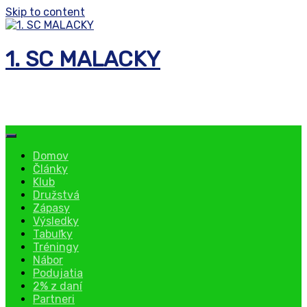
Skip to content
1. SC MALACKY
florbalový klub
Domov
Články
Klub
Družstvá
Zápasy
Výsledky
Tabuľky
Tréningy
Nábor
Podujatia
2% z daní
Partneri