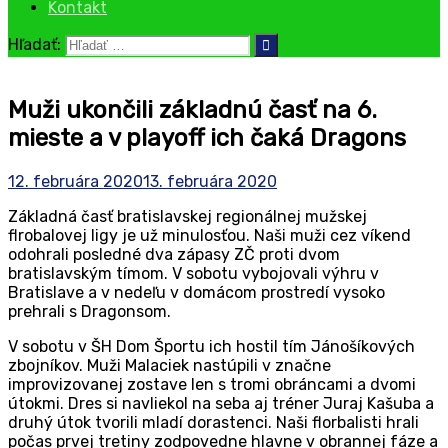
Kontakt
Hľadať:
Muži ukončili základnú časť na 6.
mieste a v playoff ich čaká Dragons
12. februára 2020
13. februára 2020
Základná časť bratislavskej regionálnej mužskej
flrobalovej ligy je už minulosťou. Naši muži cez víkend
odohrali posledné dva zápasy ZČ proti dvom
bratislavským tímom. V sobotu vybojovali výhru v
Bratislave a v nedeľu v domácom prostredí vysoko
prehrali s Dragonsom.
V sobotu v ŠH Dom Športu ich hostil tím Jánošíkových
zbojníkov. Muži Malaciek nastúpili v značne
improvizovanej zostave len s tromi obráncami a dvomi
útokmi. Dres si navliekol na seba aj tréner Juraj Kašuba a
druhý útok tvorili mladí dorastenci. Naši florbalisti hrali
počas prvej tretiny zodpovedne hlavne v obrannej fáze a