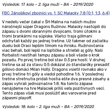
Výsledok: 17. kolo – 2. liga muži – BA – 2019/2020
FBC Jánošíkoví zbojníci vs. 1. SC Malacky 7:8 (0:1, 1:3, 6:4)
V nedeľu večer čakal v ŠH Malina na našich mužov
náročnejší súper Dragons Ružinov. Malacky nastúpili do
zápasu s dvomi obrannými dvojicami, tromi útokmi a
tromi brankármi na súpiske. Všetci traja gólmani
odchytali každý po jednej tretine. Už takmer od začiatku
duelu boli Draci lepším tímom na ihrisku. Ružinovčania
viac behali, boli lepší na loptičke a strieľali aj góly. Naši
florbalisti nestíhali tempu zápasu a boli všade o krok
pozadu. Po prvej tretine bol stav 0:3 pre hostí. V druhej
tretine sa až za stavu 0:5 dokázal zo štandardky presadiť
gólovo domáci Milan Hollý. Dragons vsietil rovnako ako v
prvej tretine tri góly a viedol pohodlne 1:6. V poslednej
tretine stretnutia pridali hostia ešte dva presné zásahy a
zápas vyhrali jednoznačne 1:8. Na tomto zápase
nenájdeme na hre Malaciek príliš veľa pozitívnych vecí.
Tento zápas však musí poslúžiť ako varovanie pred
zápasmi playoff.
Výsledok: 18. kolo – 2. liga muži – BA – 2019/2020