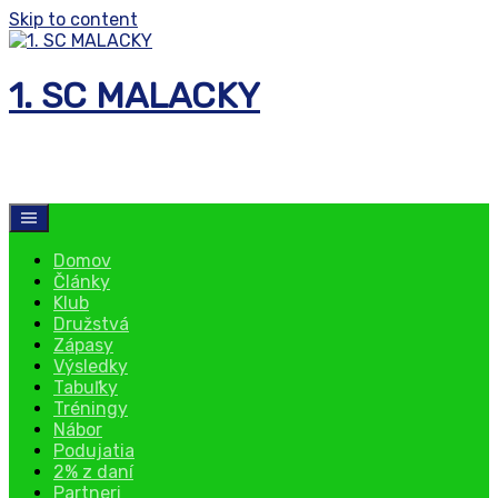
Skip to content
1. SC MALACKY
florbalový klub
Domov
Články
Klub
Družstvá
Zápasy
Výsledky
Tabuľky
Tréningy
Nábor
Podujatia
2% z daní
Partneri