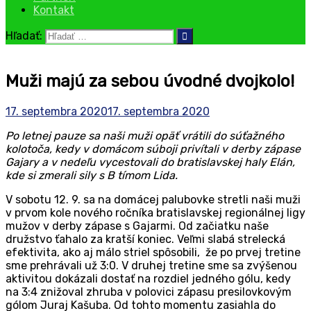
Kontakt
Hľadať:
Muži majú za sebou úvodné dvojkolo!
17. septembra 2020
17. septembra 2020
Po letnej pauze sa naši muži opäť vrátili do súťažného
kolotoča, kedy v domácom súboji privítali v derby zápase
Gajary a v nedeľu vycestovali do bratislavskej haly Elán,
kde si zmerali sily s B tímom Lida.
V sobotu 12. 9. sa na domácej palubovke stretli naši muži
v prvom kole nového ročníka bratislavskej regionálnej ligy
mužov v derby zápase s Gajarmi. Od začiatku naše
družstvo ťahalo za kratší koniec. Veľmi slabá strelecká
efektivita, ako aj málo striel spôsobili, že po prvej tretine
sme prehrávali už 3:0. V druhej tretine sme sa zvýšenou
aktivitou dokázali dostať na rozdiel jedného gólu, kedy
na 3:4 znižoval zhruba v polovici zápasu presilovkovým
gólom Juraj Kašuba. Od tohto momentu zasiahla do