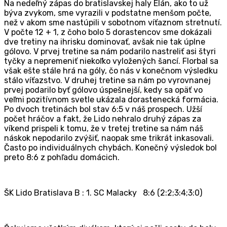
Na nedeľný zápas do bratislavskej haly Elán, ako to už
býva zvykom, sme vyrazili v podstatne menšom počte,
než v akom sme nastúpili v sobotnom víťaznom stretnutí.
V počte 12 + 1, z čoho bolo 5 dorastencov sme dokázali
dve tretiny na ihrisku dominovať, avšak nie tak úplne
gólovo. V prvej tretine sa nám podarilo nastreliť asi štyri
tyčky a nepremeniť niekoľko vyložených šancí. Florbal sa
však ešte stále hrá na góly, čo nás v konečnom výsledku
stálo víťazstvo. V druhej tretine sa nám po vyrovnanej
prvej podarilo byť gólovo úspešnejší, kedy sa opäť vo
veľmi pozitívnom svetle ukázala dorastenecká formácia.
Po dvoch tretinách bol stav 6:5 v náš prospech. Užší
počet hráčov a fakt, že Lido nehralo druhý zápas za
víkend prispeli k tomu, že v tretej tretine sa nám náš
náskok nepodarilo zvýšiť, naopak sme trikrát inkasovali.
Často po individuálnych chybách. Konečný výsledok bol
preto 8:6 z pohľadu domácich.
ŠK Lido Bratislava B : 1. SC Malacky 8:6 (2:2;3:4;3:0)