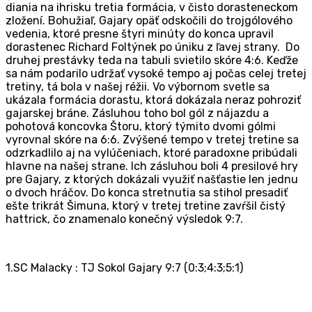
diania na ihrisku tretia formácia, v čisto dorasteneckom
zložení. Bohužiaľ, Gajary opäť odskočili do trojgólového
vedenia, ktoré presne štyri minúty do konca upravil
dorastenec Richard Foltýnek po úniku z ľavej strany. Do
druhej prestávky teda na tabuli svietilo skóre 4:6. Keďže
sa nám podarilo udržať vysoké tempo aj počas celej tretej
tretiny, tá bola v našej réžii. Vo výbornom svetle sa
ukázala formácia dorastu, ktorá dokázala neraz pohroziť
gajarskej bráne. Zásluhou toho bol gól z nájazdu a
pohotová koncovka Štoru, ktorý týmito dvomi gólmi
vyrovnal skóre na 6:6. Zvýšené tempo v tretej tretine sa
odzrkadlilo aj na vylúčeniach, ktoré paradoxne pribúdali
hlavne na našej strane. Ich zásluhou boli 4 presilové hry
pre Gajary, z ktorých dokázali využiť našťastie len jednu
o dvoch hráčov. Do konca stretnutia sa stihol presadiť
ešte trikrát Šimuna, ktorý v tretej tretine zavŕšil čistý
hattrick, čo znamenalo konečný výsledok 9:7.
1.SC Malacky : TJ Sokol Gajary 9:7 (0:3;4:3;5:1)