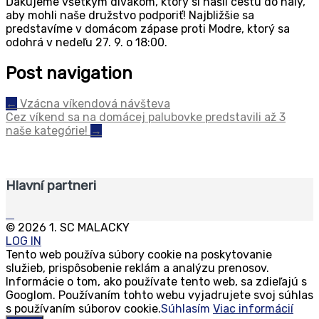
Ďakujeme všetkým divákom, ktorý si našli cestu do haly,
aby mohli naše družstvo podporiť! Najbližšie sa
predstavíme v domácom zápase proti Modre, ktorý sa
odohrá v nedeľu 27. 9. o 18:00.
Post navigation
←
Vzácna víkendová návšteva
Cez víkend sa na domácej palubovke predstavili až 3
naše kategórie!
→
Hlavní partneri
© 2026 1. SC MALACKY
LOG IN
Tento web používa súbory cookie na poskytovanie
služieb, prispôsobenie reklám a analýzu prenosov.
Informácie o tom, ako používate tento web, sa zdieľajú s
Googlom. Používaním tohto webu vyjadrujete svoj súhlas
s používaním súborov cookie.
Súhlasím
Viac informácií