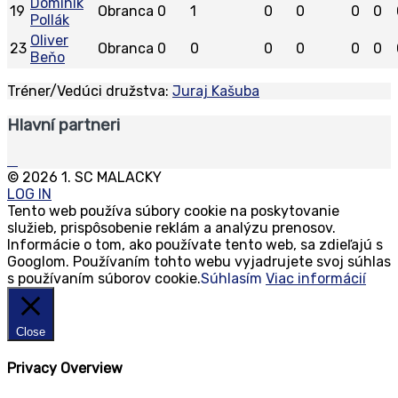
Dominik
19
Obranca
0
1
0
0
0
0
Pollák
Oliver
23
Obranca
0
0
0
0
0
0
Beňo
Tréner
/
Vedúci družstva:
Juraj Kašuba
Hlavní partneri
© 2026 1. SC MALACKY
LOG IN
Tento web používa súbory cookie na poskytovanie
služieb, prispôsobenie reklám a analýzu prenosov.
Informácie o tom, ako používate tento web, sa zdieľajú s
Googlom. Používaním tohto webu vyjadrujete svoj súhlas
s používaním súborov cookie.
Súhlasím
Viac informácií
Close
Privacy Overview