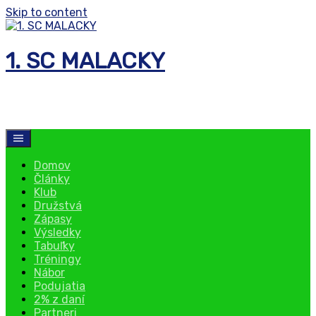
Skip to content
1. SC MALACKY
florbalový klub
Domov
Články
Klub
Družstvá
Zápasy
Výsledky
Tabuľky
Tréningy
Nábor
Podujatia
2% z daní
Partneri