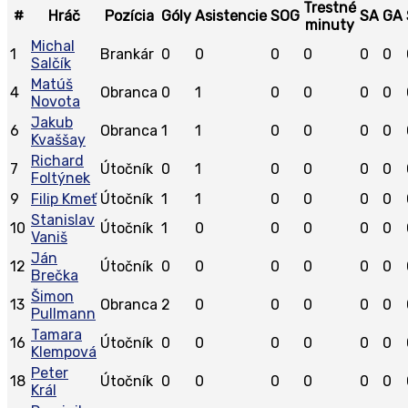
Trestné
#
Hráč
Pozícia
Góly
Asistencie
SOG
SA
GA
minuty
Michal
1
Brankár
0
0
0
0
0
0
Salčík
Matúš
4
Obranca
0
1
0
0
0
0
Novota
Jakub
6
Obranca
1
1
0
0
0
0
Kvaššay
Richard
7
Útočník
0
1
0
0
0
0
Foltýnek
9
Filip Kmeť
Útočník
1
1
0
0
0
0
Stanislav
10
Útočník
1
0
0
0
0
0
Vaniš
Ján
12
Útočník
0
0
0
0
0
0
Brečka
Šimon
13
Obranca
2
0
0
0
0
0
Pullmann
Tamara
16
Útočník
0
0
0
0
0
0
Klempová
Peter
18
Útočník
0
0
0
0
0
0
Král