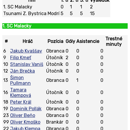
Tím
1. tr
2. tr
3. tr
Výsledok
1. SC Malacky
0
1
1
2
Tsunami Z. Bystrica Modrí
5
5
5
15
1. SC Malacky
Trestné
#
Hráč
Pozícia
Góly
Asistencie
minuty
6
Jakub Kvaššay
Obranca
0
0
0
9
Filip Kmeť
Útočník
2
0
0
10
Stanislav Vaniš
Útočník
0
0
0
12
Ján Brečka
Útočník
0
0
0
Šimon
13
Obranca
0
1
0
Pullmann
Tamara
16
Útočník
0
0
0
Klempová
18
Peter Král
Útočník
0
0
0
19
Dominik Pollák
Obranca
0
0
0
23
Oliver Beňo
Obranca
0
0
0
99
Oliver Kmoško
Brankár
0
0
0
22
Jakub Klempa
Obranca
0
0
0