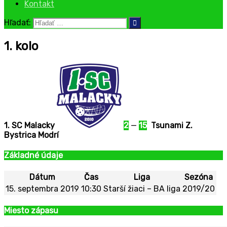
Kontakt
Hľadať:
1. kolo
1. SC Malacky
2
—
15
Tsunami Z.
Bystrica Modrí
Základné údaje
Dátum
Čas
Liga
Sezóna
15. septembra 2019
10:30
Starší žiaci – BA liga
2019/20
Miesto zápasu