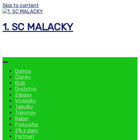
Skip to content
1. SC MALACKY
florbalový klub
Domov
Články
Klub
Družstvá
Zápasy
Výsledky
Tabuľky
Tréningy
Nábor
Podujatia
2% z daní
Partneri