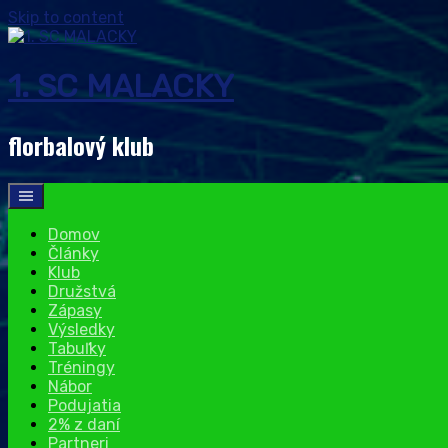
Skip to content
1. SC MALACKY
florbalový klub
Domov
Články
Klub
Družstvá
Zápasy
Výsledky
Tabuľky
Tréningy
Nábor
Podujatia
2% z daní
Partneri