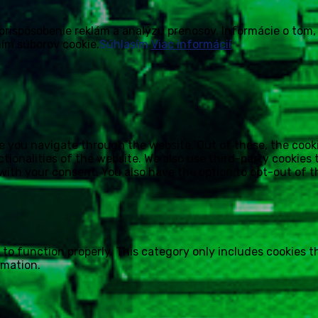
prispôsobenie reklám a analýzu prenosov. Informácie o tom,
ím súborov cookie.
Súhlasím
Viac informácií
e you navigate through the website. Out of these, the cook
ctionalities of the website. We also use third-party cookie
 with your consent. You also have the option to opt-out of 
 to function properly. This category only includes cookies t
rmation.