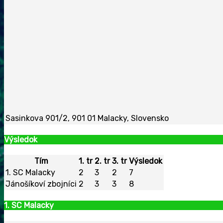
Sasinkova 901/2, 901 01 Malacky, Slovensko
Výsledok
Tím
1. tr
2. tr
3. tr
Výsledok
1. SC Malacky
2
3
2
7
Jánošíkoví zbojníci
2
3
3
8
1. SC Malacky