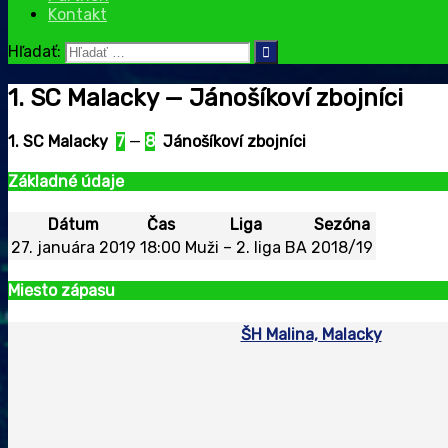
Kontakt
Hľadať:
1. SC Malacky — Jánošíkoví zbojníci
1. SC Malacky
7
—
8
Jánošíkoví zbojníci
Základné údaje
Dátum
Čas
Liga
Sezóna
27. januára 2019
18:00
Muži – 2. liga BA
2018/19
Miesto zápasu
ŠH Malina, Malacky