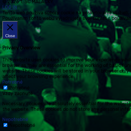
© 2026 1. SC MALACKY
LOG IN
Tento web používa súbory cookie na poskytovanie služieb, 
Používaním tohto webu vyjadrujete svoj súhlas s používan
Close
Privacy Overview
This website uses cookies to improve your experience whil
browser as they are essential for the working of basic fun
website. These cookies will be stored in your browser only
affect your browsing experience.
Potrebné
Potrebné
Vždy zapnuté
Necessary cookies are absolutely essential for the website
the website. These cookies do not store any personal info
Nepotrebné
Nepotrebné