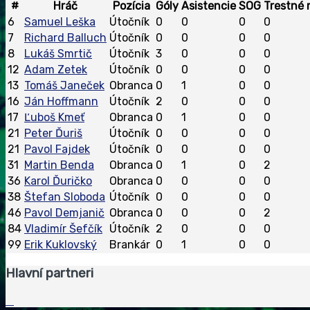
#
Hráč
Pozícia
Góly
Asistencie
SOG
Trestné 
6
Samuel Leška
Útočník
0
0
0
0
7
Richard Balluch
Útočník
0
0
0
0
8
Lukáš Smrtič
Útočník
3
0
0
0
12
Adam Zetek
Útočník
0
0
0
0
13
Tomáš Janeček
Obranca
0
1
0
0
16
Ján Hoffmann
Útočník
2
0
0
0
17
Ľuboš Kmeť
Obranca
0
1
0
0
21
Peter Ďuriš
Útočník
0
0
0
0
21
Pavol Fajdek
Útočník
0
0
0
0
31
Martin Benda
Obranca
0
1
0
2
36
Karol Ďuričko
Obranca
0
0
0
0
38
Štefan Sloboda
Útočník
0
0
0
0
46
Pavol Demjanič
Obranca
0
0
0
2
84
Vladimír Šefčík
Útočník
2
0
0
0
99
Erik Kuklovský
Brankár
0
1
0
0
Hlavní partneri