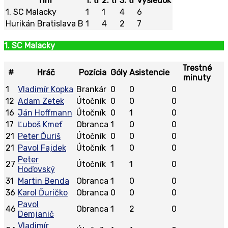
Tím
1. tr
2. tr
3. tr
Výsledok
1. SC Malacky
1
1
4
6
Hurikán Bratislava B
1
4
2
7
1. SC Malacky
Trestné
#
Hráč
Pozícia
Góly
Asistencie
minuty
1
Vladimír Kopka
Brankár
0
0
0
12
Adam Zetek
Útočník
0
0
0
16
Ján Hoffmann
Útočník
0
1
0
17
Ľuboš Kmeť
Obranca
1
0
0
21
Peter Ďuriš
Útočník
0
0
0
21
Pavol Fajdek
Útočník
1
0
0
Peter
27
Útočník
1
1
0
Hoďovský
31
Martin Benda
Obranca
1
0
0
36
Karol Ďuričko
Obranca
0
0
0
Pavol
46
Obranca
1
2
0
Demjanič
Vladimír