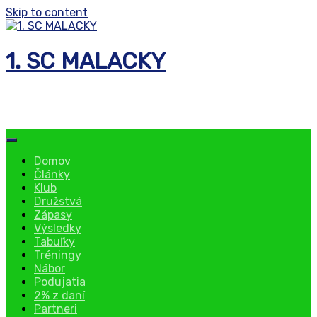
Skip to content
1. SC MALACKY
florbalový klub
Domov
Články
Klub
Družstvá
Zápasy
Výsledky
Tabuľky
Tréningy
Nábor
Podujatia
2% z daní
Partneri