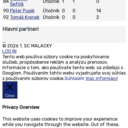
84
Útočník
1
1
0
Šefčík
90
Peter Pupik
Útočník
0
0
14
92
Tomáš Krenek
Útočník
0
0
2
Hlavní partneri
© 2026 1. SC MALACKY
LOG IN
Tento web používa súbory cookie na poskytovanie
služieb, prispôsobenie reklám a analýzu prenosov.
Informácie o tom, ako používate tento web, sa zdieľajú s
Googlom. Používaním tohto webu vyjadrujete svoj súhlas
s používaním súborov cookie.
Súhlasím
Viac informácií
Close
Privacy Overview
This website uses cookies to improve your experience
while you navigate through the website. Out of these,