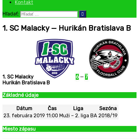
Kontakt
Hľadať:
1. SC Malacky — Hurikán Bratislava B
1. SC Malacky
6
—
7
Hurikán Bratislava B
Základné údaje
Dátum
Čas
Liga
Sezóna
23. februára 2019
11:00
Muži – 2. liga BA
2018/19
Miesto zápasu